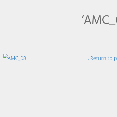
‘AMC_
‹ Return to 