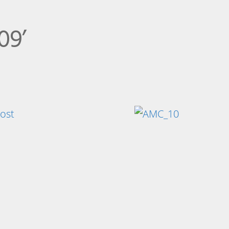
09’
post