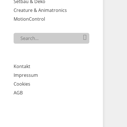
Setbau & Deko
Creature & Animatronics
MotionControl
Search

SEARCH
for...
Kontakt
Impressum
Cookies
AGB