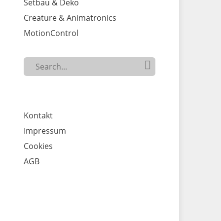
Setbau & Deko
Creature & Animatronics
MotionControl
Search

SEARCH
for...
Kontakt
Impressum
Cookies
AGB