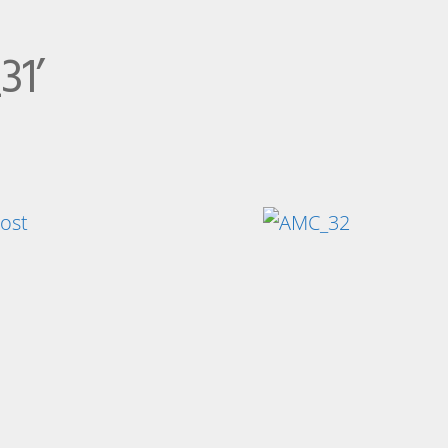
31’
post