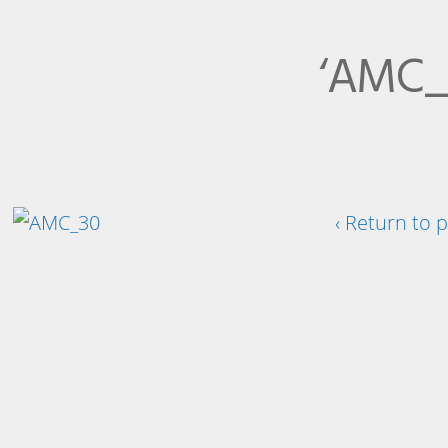
‘AMC_
‹ Return to 