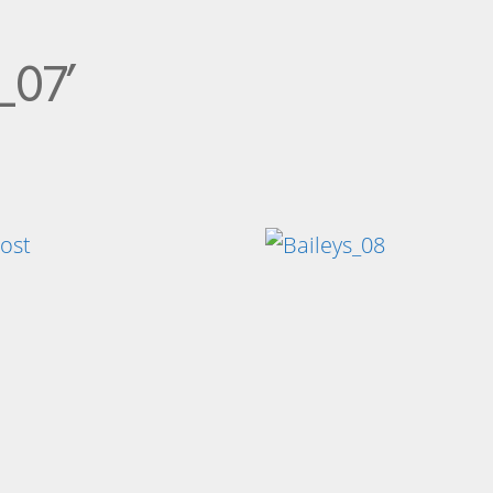
_07’
post