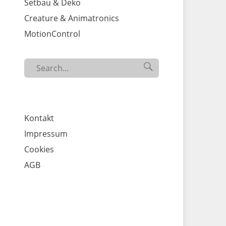
Setbau & Deko
Creature & Animatronics
MotionControl
Search

SEARCH
for...
Kontakt
Impressum
Cookies
AGB