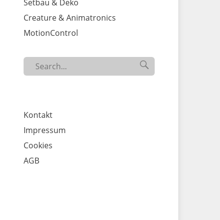
Setbau & Deko
Creature & Animatronics
MotionControl
Search

SEARCH
for...
Kontakt
Impressum
Cookies
AGB