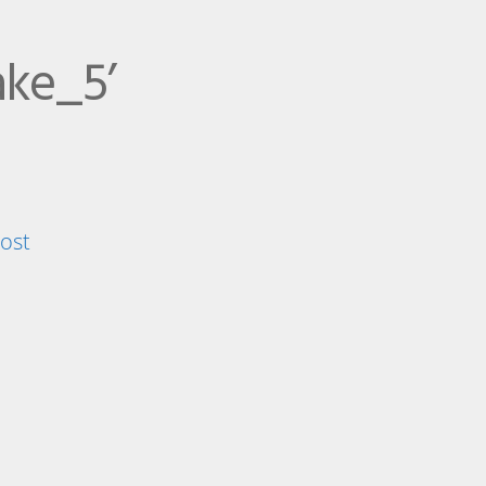
ake_5’
post