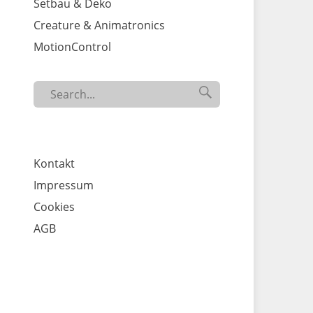
Setbau & Deko
Creature & Animatronics
MotionControl
Search

SEARCH
for...
Kontakt
Impressum
Cookies
AGB