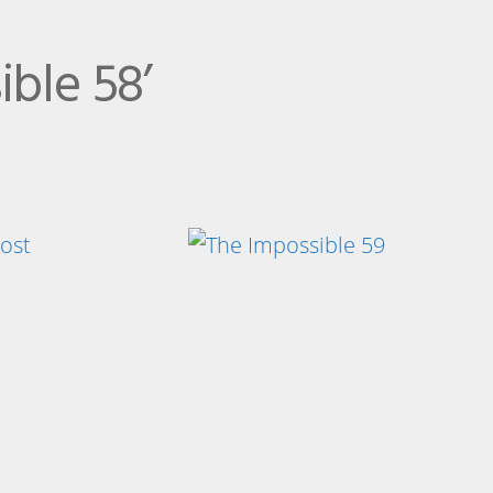
ible 58’
post