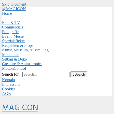
Skip to content
Close
Menu
Home
Film & TV
Commercials
Fotografie
Event, Messe
Spezialeffekte
Requisiten & Props
Kunst, Museum, Ausstellung
Modellbau
Setbau & Deko
Creature & Animatronics
MotionControl
Search for...

Search
Kontakt
Impressum
Cookies
AGB
Menu
MAGICON