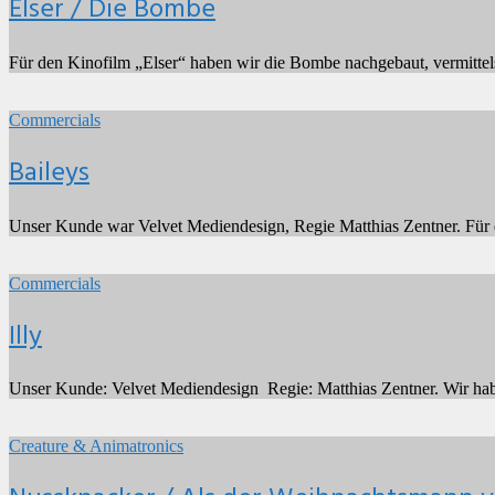
Elser / Die Bombe
Für den Kinofilm „Elser“ haben wir die Bombe nachgebaut, vermitte
Baileys
2014
by
Commercials
Henrik
Scheib
Baileys
Unser Kunde war Velvet Mediendesign, Regie Matthias Zentner. Für 
Illy
2013
by
Commercials
Henrik
Scheib
Illy
Unser Kunde: Velvet Mediendesign Regie: Matthias Zentner. Wir habe
Nussknacker
/
2012
by
Creature & Animatronics
Als
Henrik
der
Scheib