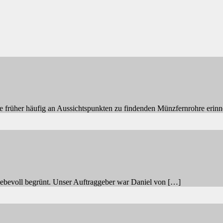
rüher häufig an Aussichtspunkten zu findenden Münzfernrohre erinn
ebevoll begrünt. Unser Auftraggeber war Daniel von […]