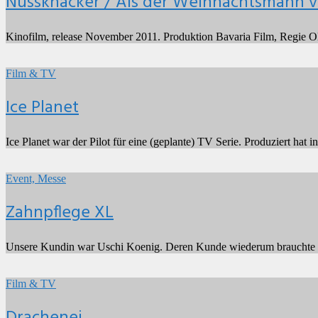
Nussknacker / Als der Weihnachtsmann v
Weihnachtsmann
vom
Himmel
Kinofilm, release November 2011. Produktion Bavaria Film, Regie O
fiel
Ice
Planet
2009
by
Film & TV
Henrik
Scheib
Ice Planet
Ice Planet war der Pilot für eine (geplante) TV Serie. Produziert h
Zahnpflege
XL
2005
by
Event, Messe
Henrik
Scheib
Zahnpflege XL
Unsere Kundin war Uschi Koenig. Deren Kunde wiederum brauchte ei
Drachenei
2005
by
Film & TV
Henrik
Scheib
Drachenei