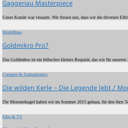
Scheib
Gaggenau Masterpiece
Unser Kunde war visuarte. Wir freuen uns, dass wir die diversen Effe
Goldmikro
Pro7
2016
by
Modellbau
madmin
Goldmikro Pro7
Das Goldmikro ist ein hübsches kleines Requisit, das wir für unser
Die
wilden
2016
by
Creature & Animatronics
Kerle
Henrik
–
Scheib
Die wilden Kerle – Die Legende lebt / Mo
Die
Legende
lebt
Die Monsterkugel haben wir im Sommer 2015 gebaut, für den 6ten Te
/
Monsterkugel
Elser
/
2014
by
Film & TV
Die
Henrik
Bombe
Scheib