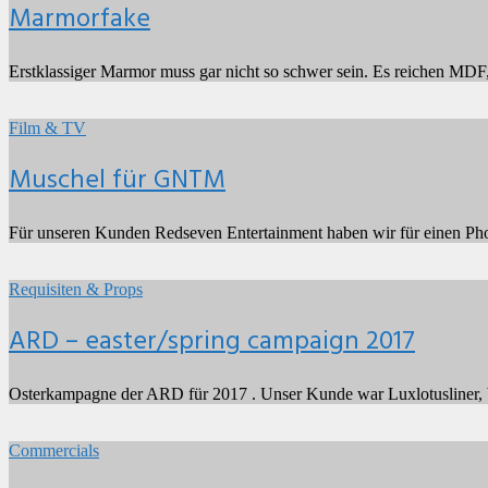
Scheib
Marmorfake
Erstklassiger Marmor muss gar nicht so schwer sein. Es reichen MDF,
Muschel
für
2017
by
Film & TV
GNTM
Henrik
Scheib
Muschel für GNTM
Für unseren Kunden Redseven Entertainment haben wir für einen P
ARD
–
2017
by
Requisiten & Props
easter/spring
Henrik
campaign
Scheib
ARD – easter/spring campaign 2017
2017
Osterkampagne der ARD für 2017 . Unser Kunde war Luxlotusliner, b
Gaggenau
Masterpiece
2016
by
Commercials
Henrik