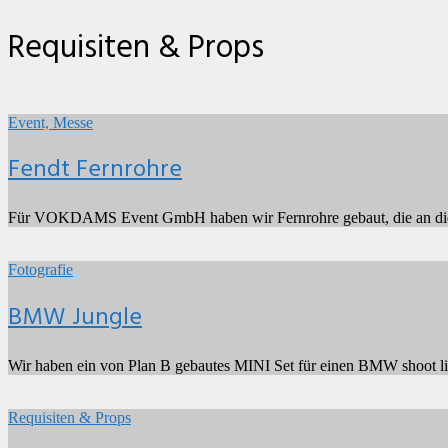
Kategorie:
Requisiten & Props
Fendt
Fernrohre
2023
by
Event, Messe
Henrik
Scheib
Fendt Fernrohre
Für VOKDAMS Event GmbH haben wir Fernrohre gebaut, die an die f
BMW
Jungle
2020
by
Fotografie
Henrik
Scheib
BMW Jungle
Wir haben ein von Plan B gebautes MINI Set für einen BMW shoot li
Marmorfake
2018
by
Requisiten & Props
Henrik