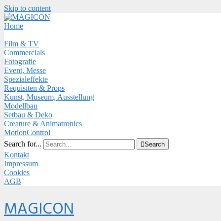
Skip to content
Close
Menu
Home
Film & TV
Commercials
Fotografie
Event, Messe
Spezialeffekte
Requisiten & Props
Kunst, Museum, Ausstellung
Modellbau
Setbau & Deko
Creature & Animatronics
MotionControl
Search for...

Search
Kontakt
Impressum
Cookies
AGB
Menu
MAGICON