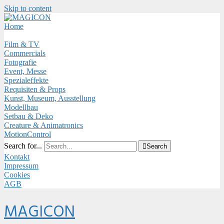
Skip to content
Close
Menu
Home
Film & TV
Commercials
Fotografie
Event, Messe
Spezialeffekte
Requisiten & Props
Kunst, Museum, Ausstellung
Modellbau
Setbau & Deko
Creature & Animatronics
MotionControl
Search for...

Search
Kontakt
Impressum
Cookies
AGB
Menu
MAGICON